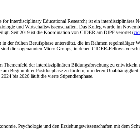
 for Interdisciplinary Educational Research) ist ein interdisziplinär
 Soziologie und Wirtschaftswissenschaften. Das Kolleg wurde im Nov
teiligt. Seit 2019 ist die Koordination von CIDER am DIPF verortet (
ci
in der frühen Berufsphase unterstützt, die im Rahmen regelmäßiger W
ind die sogenannten Micro Groups, in denen CIDER-Fellows verschie
m Themenfeld der interdisziplinären Bildungsforschung zu entwickeln u
 am Beginn ihrer Postdocphase zu fördern, um deren Unabhängigkeit zu
2024 bis 2026 läuft die vierte Stipendienphase.
 Ökonomie, Psychologie und den Erziehungswissenschaften mit dem Sc