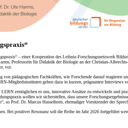
ngspraxis“
ngspraxis“ – einer Kooperation des Leibniz-Forschungsnetzwerk Bild
arms, Professorin für Didaktik der Biologie an der Christian-Albrecht
r, vor.
ag von pädagogischen Fachkräften, wie Forschende darauf reagieren un
ERN-Mitgliedsinstituten geben dazu in kurzen, prägnanten Interviews vo
on LERN ermöglichen es uns, innovative Ansätze zu entwickeln und prax
dungspraxis wollen wir sicherstellen, dass unsere Forschungsergebnisse 
en“, so Prof. Dr. Marcus Hasselhorn, ehemaliger Vorsitzender der Sp
nen. Bei positiver Resonanz soll die Reihe im Jahr 2026 fortgeführt wer